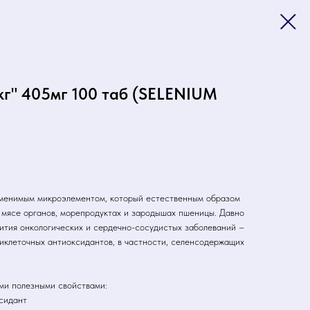
г" 405мг 100 таб (SELENIUM
аменимым микроэлементом, который естественным образом
, мясе органов, морепродуктах и зародышах пшеницы. Давно
вития онкологических и сердечно-сосудистых заболеваний –
иклеточных антиоксидантов, в частности, селенсодержащих
и полезными свойствами:
ксидант