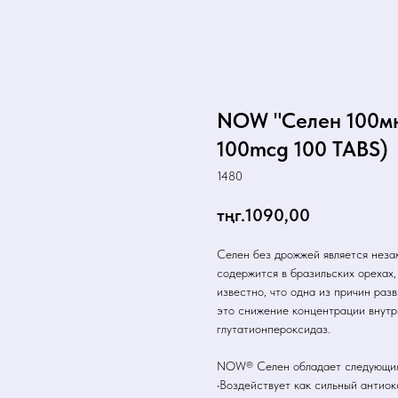
NOW "Селен 100мк
100mcg 100 TABS)
1480
тңг.
1090,00
Селен без дрожжей является нез
содержится в бразильских орехах
известно, что одна из причин раз
это снижение концентрации внутр
глутатионпероксидаз.
NOW® Селен обладает следующим
•Воздействует как сильный антио