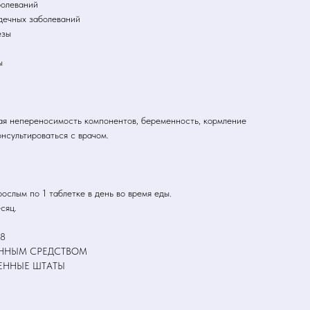
болеваний
дечных заболеваний
езы
ы
ая непереносимость компонентов, беременность, кормление
нсультироваться с врачом.
слым по 1 таблетке в день во время еды.
сяц.
28
ВЕННЫМ СРЕДСТВОМ
ИНЕННЫЕ ШТАТЫ