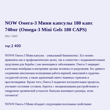
NOW Омега-3 Мини капсулы 180 капс
740мг (Omega-3 Mini Gels 180 CAPS)
SKU:
1685
тңг.
2 400
NOW® Омега-3 Мини капсулы – уникальный биокомплекс. Его можно
применять как в профилактических целях, так и совместно с медикаментозными
средствами для борьбы с уже имеющимся заболеванием. Омега-3 защищает
клеточные мембраны и внутренние органы человека от разрушения. Без данного
соединения невозможна полноценная работа нервной, иммунной и сердечно-
сосудистой систем, а также адекватный синтез тканевых гормонов и
простагландинов. Кроме того, Омега-3 подавляет воспалительные процессы,
улучшает состояние суставов, борется с эмоциональными расстройствами и
синдромом хронической усталости. Капсулы маленького размера, легко
глотаются!
NOW® Омега-3 Мини обладает следующими полезными свойствами: