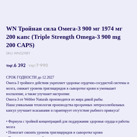
WN Тройная сила Омега-3 900 мг 1974 мг
200 капс (Triple Strength Omega-3 900 mg
200 CAPS)
SKU:
WN5298Y
тңг.
6 392
тңг.
7 990
СРОК ГОДНОСТИ до 12.2027
Омега-3 тройного действия укрепляет здоровье сердечно-сосудистой системы и
мозга, снижает уровень триглицеридов в сыворотке крови и уменьшает
воспаление, а также улучшает настроение.
Омега-3 от Webber Naturals производится из жира дикой рыбы.
Наша уникальная технология производства прозрачных энтеросолюбильных
капсул улучшает всасывание и гарантирует отсутствие рыбного привкуса!
• Формула с тройной концентрацией для поддержания здоровья сердца и работы
мозга
• Помогает снизить уровень триглицеридов в сыворотке крови