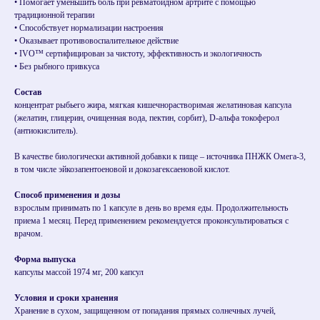
• Помогает уменьшить боль при ревматоидном артрите с помощью
традиционной терапии
• Способствует нормализации настроения
• Оказывает противовоспалительное действие
• IVO™ сертифицирован за чистоту, эффективность и экологичность
• Без рыбного привкуса
Состав
концентрат рыбьего жира, мягкая кишечнорастворимая желатиновая капсула
(желатин, глицерин, очищенная вода, пектин, сорбит), D-альфа токоферол
(антиокислитель).
В качестве биологически активной добавки к пище – источника ПНЖК Омега-3,
в том числе эйкозапентоеновой и докозагексаеновой кислот.
Способ применения и дозы
взрослым принимать по 1 капсуле в день во время еды. Продолжительность
приема 1 месяц. Перед применением рекомендуется проконсультироваться с
врачом.
Форма выпуска
капсулы массой 1974 мг, 200 капсул
Условия и сроки хранения
Хранение в сухом, защищенном от попадания прямых солнечных лучей,